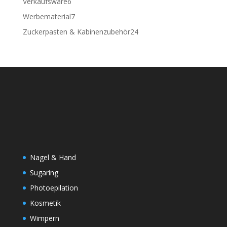
6
Verkaufsware
6
Produkte
7
Werbematerial
7
Produkte
24
Zuckerpasten & Kabinenzubehör
24
Produkte
Nagel & Hand
Sugaring
Photoepilation
Kosmetik
Wimpern