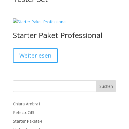
Starter Paket Professional
Weiterlesen
1
Chiara Ambra
1
Produkt
3
RefectoCil
3
Produkte
4
Starter Pakete
4
Produkte